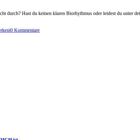
cht durch? Hast du keinen klaren Biorhythmus oder leidest du unter de
rken
|
0 Kommentare
 DICH ist