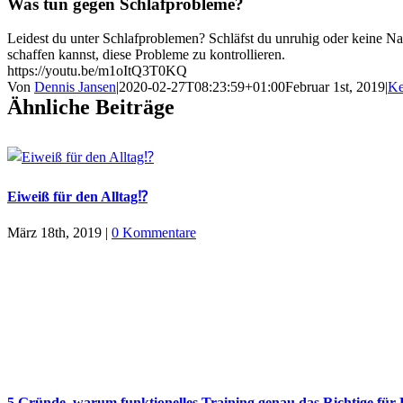
Was tun gegen Schlafprobleme?
Leidest du unter Schlafproblemen? Schläfst du unruhig oder keine Na
schaffen kannst, diese Probleme zu kontrollieren.
https://youtu.be/m1oItQ3T0KQ
Von
Dennis Jansen
|
2020-02-27T08:23:59+01:00
Februar 1st, 2019
|
Ke
Ähnliche Beiträge
Eiweiß für den Alltag⁉️
März 18th, 2019
|
0 Kommentare
5 Gründe, warum funktionelles Training genau das Richtige für